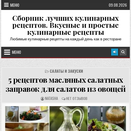
Перейти
МЕНЮ
09.08.2026
к
содержимому
Сборник лучших кулинарных
рецептов. Вкусные и простые
кулинарные рецепты
Любимые кулинарные рецепты на каждый день как в ресторане
МЕНЮ
САЛАТЫ И ЗАКУСКИ
5 рецептов масляных салатных
заправок для салатов из овощей
А
О
NATASHA
НЕТ ОТЗЫВОВ
В
Т
Т
З
О
Ы
Р
В
Р
Ы
Е
:
Ц
Е
П