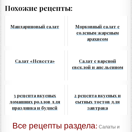
Похожие рецепты:
Мандариновый салат
Морковный салат с
соленым жареным
арахисом
Салат «Невеста»
Салат с вареной
свеклой и апельсином
3 рецепта вкусных
2 рецепта вкусных и
домашних роллов для
сытных тостов для
праздника и будней
завтрака
Все рецепты раздела:
Салаты и