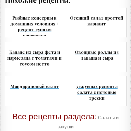
Рыбные консервы в
Осенний салат простой
домашних условиях +
вариант
рецепт супа из
консервов
Канапе из сыра фета и
Овощные роллы из
пармезана с томатами и
лаваша и сыра
соусом песто
Мандариновый салат
3 вкусных рецепта
салата с печенью
трески
Все рецепты раздела:
Салаты и
закуски