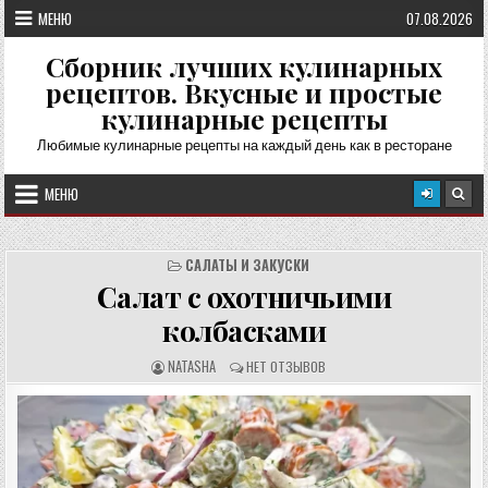
Перейти
МЕНЮ
07.08.2026
к
содержимому
Сборник лучших кулинарных
рецептов. Вкусные и простые
кулинарные рецепты
Любимые кулинарные рецепты на каждый день как в ресторане
МЕНЮ
САЛАТЫ И ЗАКУСКИ
Салат с охотничьими
колбасками
А
О
NATASHA
НЕТ ОТЗЫВОВ
В
Т
Т
З
О
Ы
Р
В
Р
Ы
Е
:
Ц
Е
П