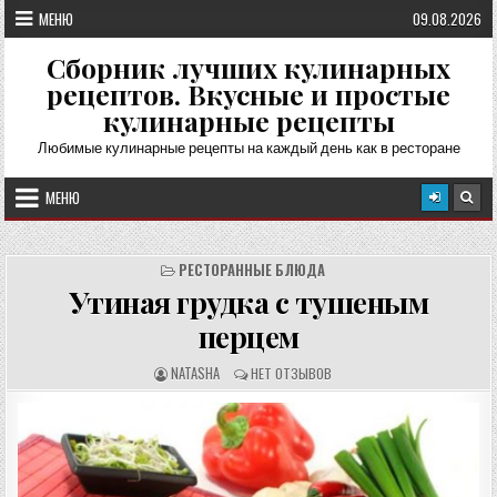
Перейти
МЕНЮ
09.08.2026
к
содержимому
Сборник лучших кулинарных
рецептов. Вкусные и простые
кулинарные рецепты
Любимые кулинарные рецепты на каждый день как в ресторане
МЕНЮ
РЕСТОРАННЫЕ БЛЮДА
Утиная грудка с тушеным
перцем
А
О
NATASHA
НЕТ ОТЗЫВОВ
В
Т
Т
З
О
Ы
Р
В
Р
Ы
Е
:
Ц
Е
П