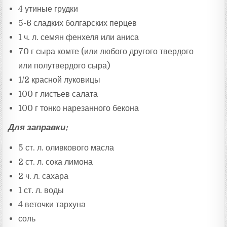
4 утиные грудки
5-6 сладких болгарских перцев
1 ч. л. семян фенхеля или аниса
70 г сыра комте (или любого другого твердого
или полутвердого сыра)
1/2 красной луковицы
100 г листьев салата
100 г тонко нарезанного бекона
Для заправки:
5 ст. л. оливкового масла
2 ст. л. сока лимона
2 ч. л. сахара
1 ст. л. воды
4 веточки тархуна
соль