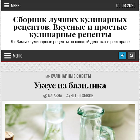
Перейти
МЕНЮ
08.08.2026
к
содержимому
Сборник лучших кулинарных
рецептов. Вкусные и простые
кулинарные рецепты
Любимые кулинарные рецепты на каждый день как в ресторане
МЕНЮ
КУЛИНАРНЫЕ СОВЕТЫ
Уксус из базилика
А
О
NATASHA
НЕТ ОТЗЫВОВ
В
Т
Т
З
О
Ы
Р
В
Р
Ы
Е
:
Ц
Е
П
Т
А