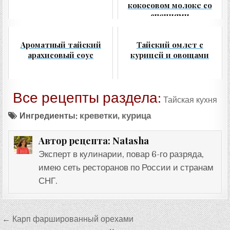
кокосовом молоке со
специями
Ароматный тайский
Тайский омлет с
арахисовый соус
курицей и овощами
Все рецепты раздела:
Тайская кухня
Ингредиенты:
креветки
,
курица
Natasha
Автор рецепта:
Эксперт в кулинарии, повар 6-го разряда,
имею сеть ресторанов по России и странам
СНГ.
Навигация
← Карп фаршированный орехами