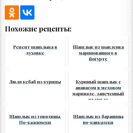
Похожие рецепты:
Рецепт шашлыка в
Шашлык из цыпленка
духовке
маринованного в
йогурте
Люля кебаб из курицы
Куриный шашлык с
ананасом в медовом
маринаде, запеченный
на гриле
Шашлык из говядины.
Шашлык из баранины
По-кажимски
по-кавказски