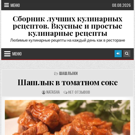
Перейти
МЕНЮ
08.08.2026
к
содержимому
Сборник лучших кулинарных
рецептов. Вкусные и простые
кулинарные рецепты
Любимые кулинарные рецепты на каждый день как в ресторане
МЕНЮ
ШАШЛЫКИ
Шашлык в томатном соке
А
О
NATASHA
НЕТ ОТЗЫВОВ
В
Т
Т
З
О
Ы
Р
В
Р
Ы
Е
:
Ц
Е
П
Т
А