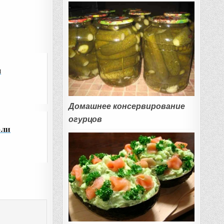
п
Домашнее консервирование
огурцов
оли