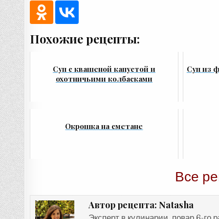
Похожие рецепты:
Суп с квашеной капустой и
Суп из 
охотничьими колбасками
Окрошка на сметане
Все ре
Natasha
Автор рецепта:
Эксперт в кулинарии, повар 6-го 