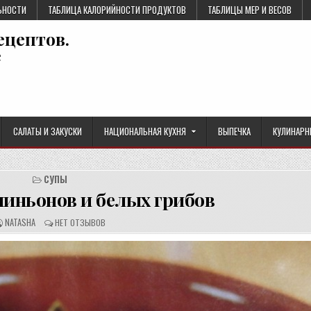
ЬНОСТИ
ТАБЛИЦА КАЛОРИЙНОСТИ ПРОДУКТОВ
ТАБЛИЦЫ МЕР И ВЕСОВ
ецептов.
е
САЛАТЫ И ЗАКУСКИ
НАЦИОНАЛЬНАЯ КУХНЯ
ВЫПЕЧКА
КУЛИНАРН
СУПЫ
пиньонов и белых грибов
А
О
NATASHA
НЕТ ОТЗЫВОВ
В
Т
Т
З
О
Ы
Р
В
Р
Ы
Е
:
Ц
Е
П
Т