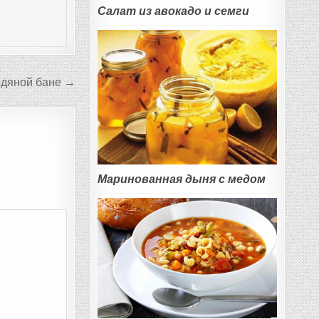
Салат из авокадо и семги
одяной бане →
Маринованная дыня с медом