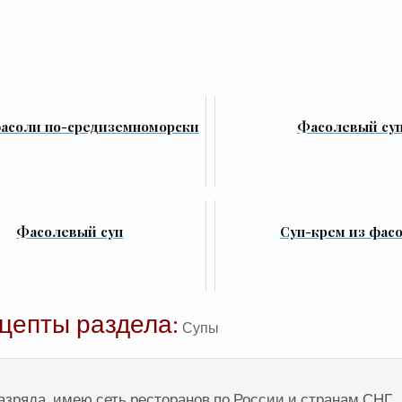
фасоли по-средиземноморски
Фасолевый су
Фасолевый суп
Суп-крем из фас
цепты раздела:
Супы
разряда, имею сеть ресторанов по России и странам СНГ.