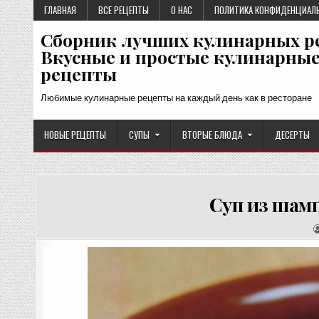
Перейти
ГЛАВНАЯ
ВСЕ РЕЦЕПТЫ
О НАС
ПОЛИТИКА КОНФИДЕНЦИАЛ
к
Сборник лучших кулинарных р
содержимому
Вкусные и простые кулинарны
рецепты
Любимые кулинарные рецепты на каждый день как в ресторане
НОВЫЕ РЕЦЕПТЫ
СУПЫ
ВТОРЫЕ БЛЮДА
ДЕСЕРТЫ
Суп из шам