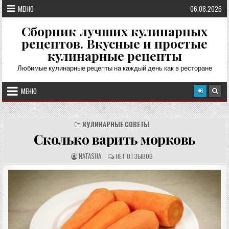
Перейти
МЕНЮ
06.08.2026
к
содержимому
Сборник лучших кулинарных
рецептов. Вкусные и простые
кулинарные рецепты
Любимые кулинарные рецепты на каждый день как в ресторане
МЕНЮ
КУЛИНАРНЫЕ СОВЕТЫ
Сколько варить морковь
А
О
NATASHA
НЕТ ОТЗЫВОВ
В
Т
Т
З
О
Ы
Р
В
Р
Ы
Е
:
Ц
Е
П
Т
А