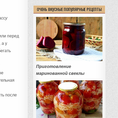
ОЧЕНЬ ВКУСНЫЕ ПОПУЛЯРНЫЕ РЕЦЕПТЫ
ассу
 или перед
 а у
бегать
т
Приготовление
ое
маринованной свеклы
тельная
сть после