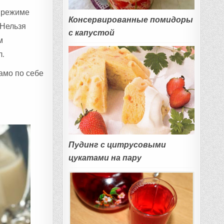
м режиме
Консервированные помидоры
 Нельзя
с капустой
м
л.
амо по себе
Пудинг с цитрусовыми
цукатами на пару