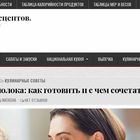
ЬНОСТИ
ТАБЛИЦА КАЛОРИЙНОСТИ ПРОДУКТОВ
ТАБЛИЦЫ МЕР И ВЕСОВ
ецептов.
е
САЛАТЫ И ЗАКУСКИ
НАЦИОНАЛЬНАЯ КУХНЯ
ВЫПЕЧКА
КУЛИНАРН
КУЛИНАРНЫЕ СОВЕТЫ
лока: как готовить и с чем сочета
А
О
NATASHA
НЕТ ОТЗЫВОВ
В
Т
Т
З
О
Ы
Р
В
Р
Ы
Е
:
Ц
Е
П
Т