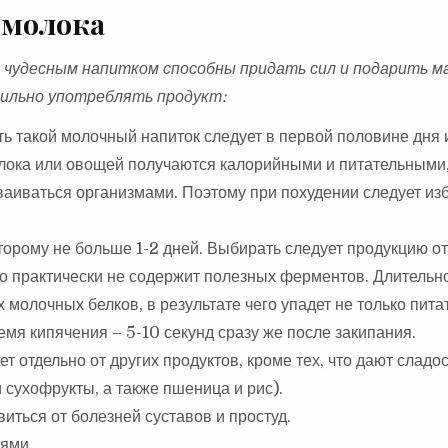
 молока
им чудесным напитком способны придать сил и подарить м
авильно употреблять продукт:
ять такой молочный напиток следует в первой половине дня
олока или овощей получаются калорийными и питательными,
ваиваться организмами. Поэтому при похудении следует из
торому не больше 1-2 дней. Выбирать следует продукцию о
 практически не содержит полезных ферментов. Длительн
молочных белков, в результате чего упадет не только пита
емя кипячения – 5-10 секунд сразу же после закипания.
т отдельно от других продуктов, кроме тех, что дают сладо
 сухофрукты, а также пшеница и рис).
иться от болезней суставов и простуд.
тями.