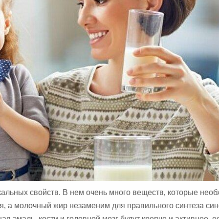
А
:
кальных свойств. В нем очень много веществ, которые нео
ия, а молочный жир незаменим для правильного синтеза си
ая эмаль, кости и головной мозг будут крепче и активнее, е