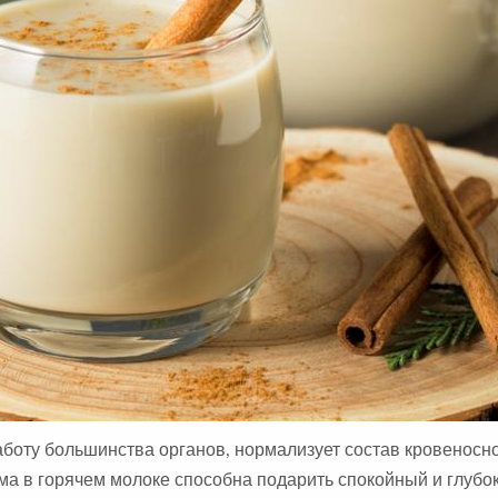
боту большинства органов, нормализует состав кровеносн
ма в горячем молоке способна подарить спокойный и глубок