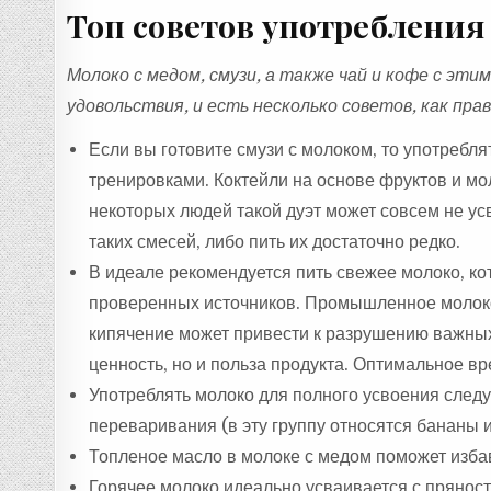
Топ советов употребления
Молоко с медом, смузи, а также чай и кофе с эт
удовольствия, и есть несколько советов, как пр
Если вы готовите смузи с молоком, то употребл
тренировками. Коктейли на основе фруктов и м
некоторых людей такой дуэт может совсем не ус
таких смесей, либо пить их достаточно редко.
В идеале рекомендуется пить свежее молоко, ко
проверенных источников. Промышленное молоко
кипячение может привести к разрушению важных 
ценность, но и польза продукта. Оптимальное вр
Употреблять молоко для полного усвоения следуе
переваривания (в эту группу относятся бананы и
Топленое масло в молоке с медом поможет избав
Горячее молоко идеально усваивается с прянос