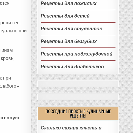
ются
Рецепты для пожилых
Рецепты для детей
репит её.
Рецепты для студентов
ктуально при
Рецепты для беззубых
жчинам
Рецепты при поджелудочной
 кровь,
Рецепты для диабетиков
к при
слабого»
ПОСЛЕДНИЕ ПРОСТЫЕ КУЛИНАРНЫЕ
РЕЦЕПТЫ
тогенную
Сколько сахара класть в