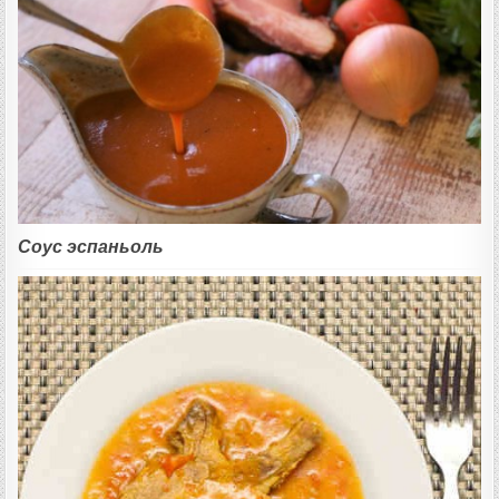
Соус эспаньоль