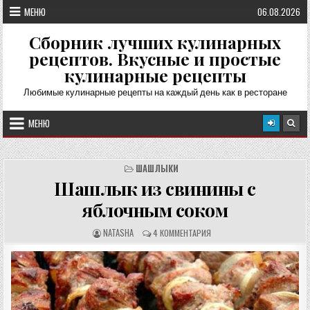
Перейти
МЕНЮ
06.08.2026
к
содержимому
Сборник лучших кулинарных
рецептов. Вкусные и простые
кулинарные рецепты
Любимые кулинарные рецепты на каждый день как в ресторане
МЕНЮ
ШАШЛЫКИ
Шашлык из свинины с
яблочным соком
А
О
NATASHA
4 КОММЕНТАРИЯ
В
Т
Т
З
О
Ы
Р
В
Р
Ы
Е
:
Ц
Е
П