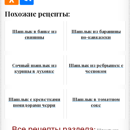
Похожие рецепты:
Шашлык в банке из
Шашлык из баранины
свинины
по-кавказски
Сочный шашлык из
Шашлык из ребрышек с
курицы в духовке
чесноком
Шашлык с креветками
Шашлык в томатном
помидорами черри
соке
Все рецепты раздела: