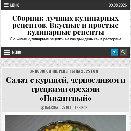
Перейти
МЕНЮ
09.08.2026
к
содержимому
Сборник лучших кулинарных
рецептов. Вкусные и простые
кулинарные рецепты
Любимые кулинарные рецепты на каждый день как в ресторане
МЕНЮ
НОВОГОДНИЕ РЕЦЕПТЫ НА 2025 ГОД
Салат с курицей, черносливом и
грецкими орехами
«Пикантный»
А
О
NATASHA
НЕТ ОТЗЫВОВ
В
Т
Т
З
О
Ы
Р
В
Р
Ы
Е
: