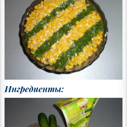
Ц
Е
П
Т
А
:
Ингредиенты: