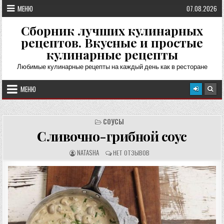
Перейти
МЕНЮ
07.08.2026
к
содержимому
Сборник лучших кулинарных
рецептов. Вкусные и простые
кулинарные рецепты
Любимые кулинарные рецепты на каждый день как в ресторане
МЕНЮ
СОУСЫ
Сливочно-грибной соус
А
О
NATASHA
НЕТ ОТЗЫВОВ
В
Т
Т
З
О
Ы
Р
В
Р
Ы
Е
:
Ц
Е
П
Т
А