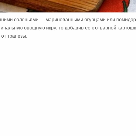
ашними соленьями — маринованными огурцами или помидор
игинальную овощную икру, то добавив ее к отварной картош
 от трапезы.