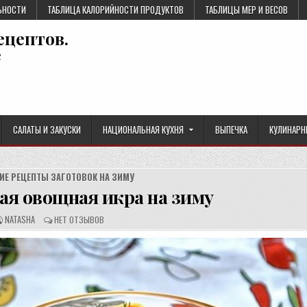
ЬНОСТИ
ТАБЛИЦА КАЛОРИЙНОСТИ ПРОДУКТОВ
ТАБЛИЦЫ МЕР И ВЕСОВ
ецептов.
е
САЛАТЫ И ЗАКУСКИ
НАЦИОНАЛЬНАЯ КУХНЯ
ВЫПЕЧКА
КУЛИНАРН
ИЕ РЕЦЕПТЫ ЗАГОТОВОК НА ЗИМУ
я овощная икра на зиму
А
О
NATASHA
НЕТ ОТЗЫВОВ
В
Т
Т
З
О
Ы
Р
В
Р
Ы
Е
:
Ц
Е
П
Т