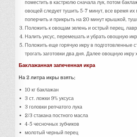
поместить в кастрюлю сначала лук, потом бакла
овощей следует тушить 5-7 минут, все время их 
поперчить и прикрыть на 20 минут крышкой, туш
Положить к овощам зелень и острый перец, лавр
Налить уксус, перемешать и убрать овощную икру
Положить еще горячую икру в подготовленные ст
трогать заготовки два дня. Далее овощную икру 
Баклажанная запеченная икра
На 2 литра икры взять:
10 кг баклажан
3 ст. ложки 9% уксуса
3 головки репчатого лука
2/3 стакана постного масла
4-5 чесночных зубчиков
молотый черный перец