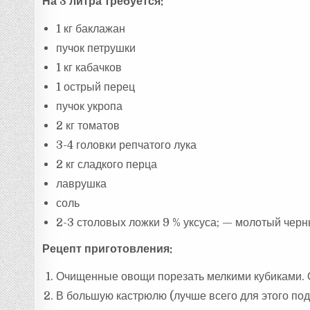
На 3 литра требуется:
1 кг баклажан
пучок петрушки
1 кг кабачков
1 острый перец
пучок укропа
2 кг томатов
3-4 головки репчатого лука
2 кг сладкого перца
лаврушка
соль
2-3 столовых ложки 9 % уксуса; — молотый черн
Рецепт приготовления:
Очищенные овощи порезать мелкими кубиками. О
В большую кастрюлю (лучше всего для этого под