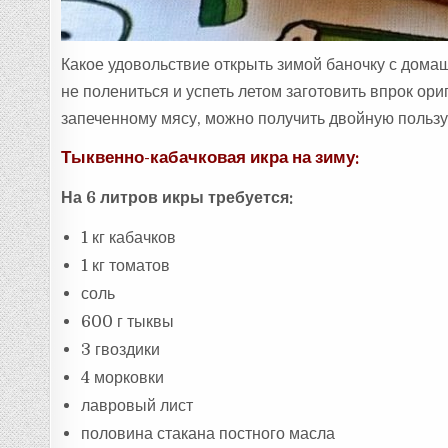
Какое удовольствие открыть зимой баночку с дом
не полениться и успеть летом заготовить впрок ор
запеченному мясу, можно получить двойную пользу
Тыквенно-кабачковая икра на зиму:
На 6 литров икры требуется:
1 кг кабачков
1 кг томатов
соль
600 г тыквы
3 гвоздики
4 морковки
лавровый лист
половина стакана постного масла