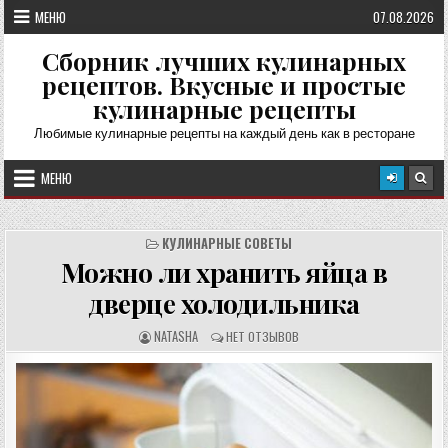
Перейти
МЕНЮ
07.08.2026
к
содержимому
Сборник лучших кулинарных
рецептов. Вкусные и простые
кулинарные рецепты
Любимые кулинарные рецепты на каждый день как в ресторане
МЕНЮ
КУЛИНАРНЫЕ СОВЕТЫ
Можно ли хранить яйца в
дверце холодильника
А
О
NATASHA
НЕТ ОТЗЫВОВ
В
Т
Т
З
О
Ы
Р
В
Р
Ы
Е
:
Ц
Е
П