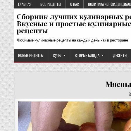
Перейти
ГЛАВНАЯ
ВСЕ РЕЦЕПТЫ
О НАС
ПОЛИТИКА КОНФИДЕНЦИАЛ
к
Сборник лучших кулинарных р
содержимому
Вкусные и простые кулинарны
рецепты
Любимые кулинарные рецепты на каждый день как в ресторане
НОВЫЕ РЕЦЕПТЫ
СУПЫ
ВТОРЫЕ БЛЮДА
ДЕСЕРТЫ
Мясные