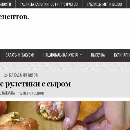
ЬНОСТИ
ТАБЛИЦА КАЛОРИЙНОСТИ ПРОДУКТОВ
ТАБЛИЦЫ МЕР И ВЕСОВ
ецептов.
е
САЛАТЫ И ЗАКУСКИ
НАЦИОНАЛЬНАЯ КУХНЯ
ВЫПЕЧКА
КУЛИНАРН
БЛЮДА ИЗ МЯСА
 рулетики с сыром
А
О
NATASHA
НЕТ ОТЗЫВОВ
В
Т
Т
З
О
Ы
Р
В
Р
Ы
Е
:
Ц
Е
П
Т