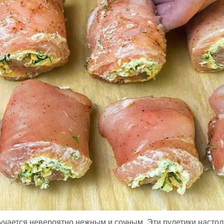
А
:
чается невероятно нежным и сочным. Эти рулетики настол