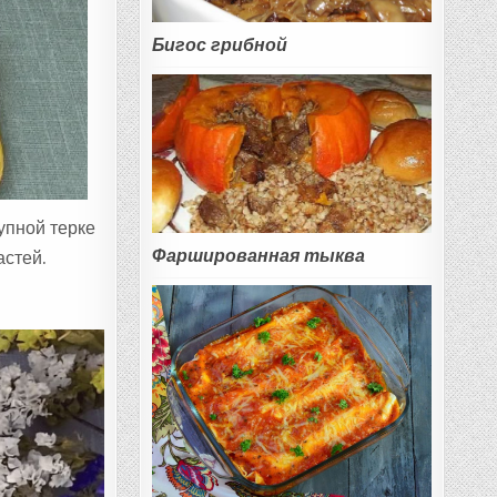
Бигос грибной
упной терке
Фаршированная тыква
астей.