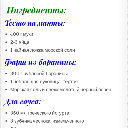
:
Ингредиенты:
Тесто на манты:
400 г муки
2-3 яйца
1 чайная ложка
морской соли
Фарш из баранины:
300 г
рубленой баранины
1 небольшая луковица, тертая
Морская соль и
свежемолотый черный перец
Для соуса:
350 мл греческого йогурта
3 зубчика чеснока
, измельченного