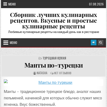
Перейти
МЕНЮ
07.08.2026
к
содержимому
Сборник лучших кулинарных
рецептов. Вкусные и простые
кулинарные рецепты
Любимые кулинарные рецепты на каждый день как в ресторане
МЕНЮ
ТУРЕЦКАЯ КУХНЯ
Манты по-турецки
А
О
NATASHA
НЕТ ОТЗЫВОВ
В
Т
Т
З
О
Ы
Р
В
Р
Ы
Е
:
Манты – традиционное турецкое блюдо, аналог наших
Ц
Е
пельменей, начинкой для которых обычно служит мясо
П
Т
А
ягненка. Вкус божественный.