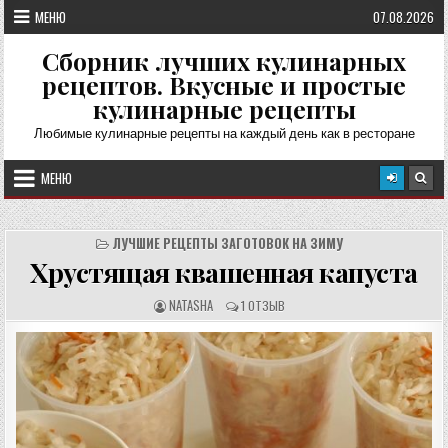
Перейти
МЕНЮ
07.08.2026
к
содержимому
Сборник лучших кулинарных
рецептов. Вкусные и простые
кулинарные рецепты
Любимые кулинарные рецепты на каждый день как в ресторане
МЕНЮ
ЛУЧШИЕ РЕЦЕПТЫ ЗАГОТОВОК НА ЗИМУ
Хрустящая квашенная капуста
А
О
NATASHA
1 ОТЗЫВ
В
Т
Т
З
О
Ы
Р
В
Р
Ы
Е
:
Ц
Е
П
Т
А