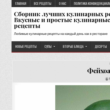
Перейти
ГЛАВНАЯ
ВСЕ РЕЦЕПТЫ
О НАС
ПОЛИТИКА КОНФИДЕНЦИАЛ
к
Сборник лучших кулинарных р
содержимому
Вкусные и простые кулинарны
рецепты
Любимые кулинарные рецепты на каждый день как в ресторане
НОВЫЕ РЕЦЕПТЫ
СУПЫ
ВТОРЫЕ БЛЮДА
ДЕСЕРТЫ
Фейхоа
А
В
Т
О
Р
Р
Е
Ц
Е
П
Т