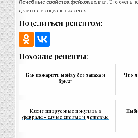
Лечебные свойства фейхоа
велики. Это очень п
делиться в социальных сетях
Поделиться рецептом:
Похожие рецепты:
Как пожарить мойву без запаха и
Что д
брызг
Какие цитрусовые покупать в
Имби
феврале - самые спелые и дешевые