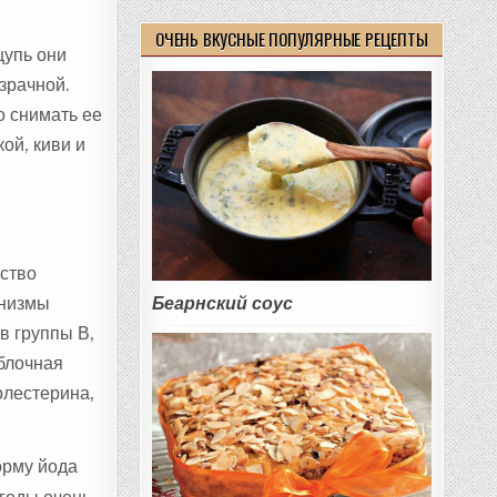
ОЧЕНЬ ВКУСНЫЕ ПОПУЛЯРНЫЕ РЕЦЕПТЫ
щупь они
зрачной.
о снимать ее
ой, киви и
ство
анизмы
Беарнский соус
в группы В,
блочная
олестерина,
орму йода