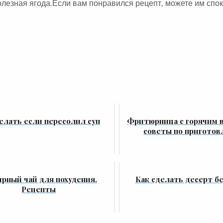
олезная ягода.Если вам понравился рецепт, можете им спо
елать если пересолил суп
Фритюрница с горячим в
советы по пригото
рный чай для похудения.
Как сделать десерт бе
Рецепты