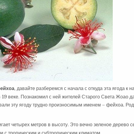
фейхоа
, давайте разберемся с начала с откуда эта ягода к н
 19 веке. Познакомил с ней жителей Старого Света Жоао д
азвали эту ягоду трудно произносимым именем – фейхоа. Ро
игает четырех метров в высоту. Это вечно зеленое дерево 
ли с тропическим и субтропическим климатом.