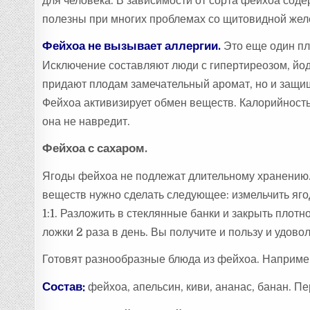
для человека. В зависимости от сорта фейхоа соде
полезны при многих проблемах со щитовидной жел
Фейхоа не вызывает аллергии.
Это еще один пл
Исключение составляют люди с гипертиреозом, йо
придают плодам замечательный аромат, но и защищ
Фейхоа активизирует обмен веществ. Калорийность э
она не навредит.
Фейхоа с сахаром.
Ягоды фейхоа не подлежат длительному хранению.
веществ нужно сделать следующее: измельчить яго
1:1. Разложить в стеклянные банки и закрыть плот
ложки 2 раза в день. Вы получите и пользу и удово
Готовят разнообразные блюда из фейхоа. Наприм
Состав:
фейхоа, апельсин, киви, ананас, банан. Пе