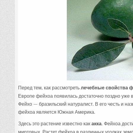
А
:
Перед тем, как рассмотреть
лечебные свойства 
Европе фейхоа появилась достаточно поздно уже в
Фейхо — бразильский натуралист. В его честь и н
фейхоа является Южная Америка.
Здесь это растение известно как
акка
. Фейхоа дост
миртовых. Растет фейхоа в различных уголках зем