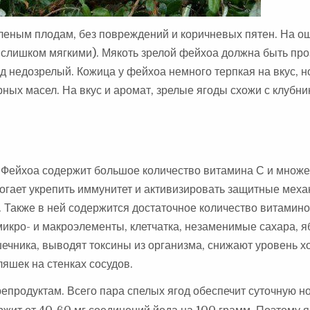
леным плодам, без повреждений и коричневых пятен. На о
 слишком мягкими). Мякоть зрелой фейхоа должна быть про
од недозрелый. Кожица у фейхоа немного терпкая на вкус, н
ных масел. На вкус и аромат, зрелые ягоды схожи с клубник
 Фейхоа содержит большое количество витамина С и множе
огает укрепить иммунитет и активизировать защитные мех
д. Также в ней содержится достаточное количество витамино
икро- и макроэлементы, клетчатка, незаменимые сахара, я
шечника, выводят токсины из организма, снижают уровень х
яшек на стенках сосудов.
продуктам. Всего пара спелых ягод обеспечит суточную н