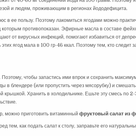
ржит от 40-60 мг соединений йода на 100 грамм. Поэтому 
езой и людям, проживающим в регионах йододефицита.
юс в ее пользу. Поэтому лакомиться ягодами можно практи
д которым противопоказан. Эфирные масла в составе фейхо
ают от вирусных инфекций, помогают избавиться от депре
тих ягод мала в 100 гр-46 ккал. Поэтому тем, кто следит з
 Поэтому, чтобы запастись ими впрок и сохранить максиму
ды в блендере (или пропустить через мясорубку) и смешать
ной крышкой. Хранить в холодильнике. Ешьте эту смесь по 2
льствие.
ер, можно приготовить витаминный
фруктовый салат из 
ред тем, как подать салат к столу, заправьте его натуральн