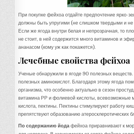
При покупке фейхоа отдайте предпочтение ярко-зе
должны быть упругими (не слишком твердыми и не
Если же ягода внутри белая и непрозрачная, то пл
не стоит, в ней содержится много витаминов и эфир
ананасом (кому уж как покажется).
Лечебные свойства фейхоа
Ученые обнаружили в ягоде 90 полезных веществ.
полезных аминокислот. Благодаря этому ягода пом
организма, что особенно актуально в сезон просту
витамина РР и фолиевой кислоты, всевозможные м
кислота, пектины. Пектины стимулируют работу ки
препятствуют образованию атеросклеротических бл
По содержанию йода
фейхоа приравнивают к море