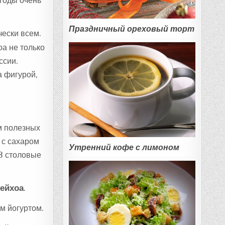
ягоды очень
Праздничный ореховый торт
чески всем.
а не только
ссии.
а фигурой,
м полезных
 с сахаром
Утренний кофе с лимоном
-3 столовые
фейхоа
.
ым йогуртом.