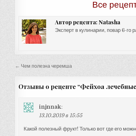
Все рецеп
Natasha
Автор рецепта:
Эксперт в кулинарии, повар 6-го 
Навигация
← Чем полезна черемша
по
записям
Отзывы о рецепте “
Фейхоа лечебные
injnnak
:
13.10.2019 в 15:55
Какой полезный фрукт! Только вот где его можно