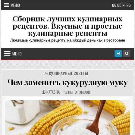
Перейти
МЕНЮ
06.08.2026
к
содержимому
Сборник лучших кулинарных
рецептов. Вкусные и простые
кулинарные рецепты
Любимые кулинарные рецепты на каждый день как в ресторане
МЕНЮ
КУЛИНАРНЫЕ СОВЕТЫ
Чем заменить кукурузную муку
А
О
NATASHA
НЕТ ОТЗЫВОВ
В
Т
Т
З
О
Ы
Р
В
Р
Ы
Е
:
Ц
Е
П
Т
А