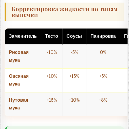
Корректировка жидкости по типам
выпечки
Заменитель
Тесто
Соусы
Панировка
Г
Рисовая
-10%
-5%
0%
мука
Овсяная
+10%
+15%
+5%
мука
Нутовая
+15%
+10%
+8%
мука