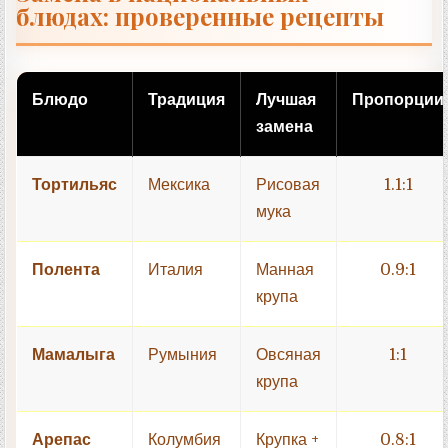
блюдах: проверенные рецепты
Блюдо
Традиция
Лучшая
Пропорции
замена
Тортильяс
Мексика
Рисовая
1.1:1
мука
Полента
Италия
Манная
0.9:1
крупа
Мамалыга
Румыния
Овсяная
1:1
крупа
Арепас
Колумбия
Крупка +
0.8:1