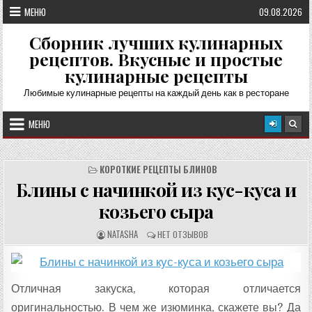
Перейти
МЕНЮ
09.08.2026
к
содержимому
Сборник лучших кулинарных
рецептов. Вкусные и простые
кулинарные рецепты
Любимые кулинарные рецепты на каждый день как в ресторане
МЕНЮ
КОРОТКИЕ РЕЦЕПТЫ БЛИНОВ
Блины с начинкой из кус-куса и
козьего сыра
А
О
NATASHA
НЕТ ОТЗЫВОВ
В
Т
Т
З
О
Ы
Р
В
Р
Ы
Е
:
Отличная закуска, которая отличается
Ц
Е
оригинальностью. В чем же изюминка, скажете вы? Да
П