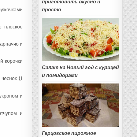
приготовить вкусно и
просто
ружочками
е плоское
карпаччо и
й корочки
Салат на Новый год с курицей
и помидорами
чеснок (1
 укропом и
етчупом и
Герцогское пирожное