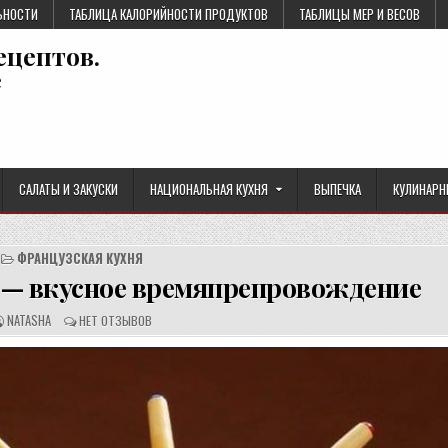
ЬНОСТИ
ТАБЛИЦА КАЛОРИЙНОСТИ ПРОДУКТОВ
ТАБЛИЦЫ МЕР И ВЕСОВ
ецептов.
е
САЛАТЫ И ЗАКУСКИ
НАЦИОНАЛЬНАЯ КУХНЯ
ВЫПЕЧКА
КУЛИНАРН
ФРАНЦУЗСКАЯ КУХНЯ
— вкусное времяпрепровождение
А
О
NATASHA
НЕТ ОТЗЫВОВ
В
Т
Т
З
О
Ы
Р
В
Р
Ы
Е
:
Ц
Е
П
Т