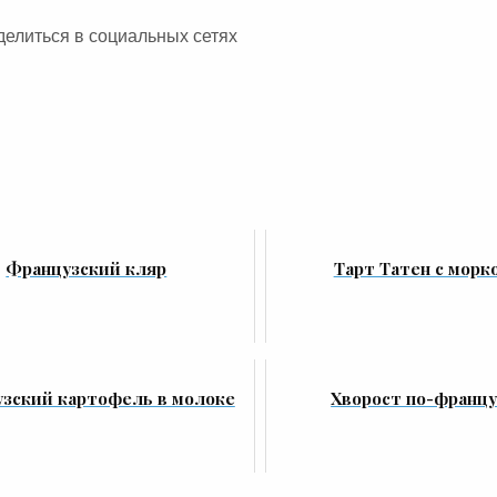
делиться в социальных сетях
Французский кляр
Тарт Татен с морк
зский картофель в молоке
Хворост по-францу