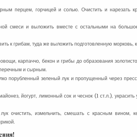
ерным перцем, горчицей и солью. Очистить и нарезать к
нной смеси и выложить вместе с остальными на большо
вить к грибам, туда же выложить подготовленную морковь, 
вощи, карпаччо, бекон и грибы до образования золотисто
 перечным и сырным.
елко порубленный зеленый лук и пропущенный через пресс 
йонез, йогурт, лимонный сок и чеснок (1 ст.л.), украсить
лук очистить, измельчить, смешать с красным вином, к
прикой.
ения!