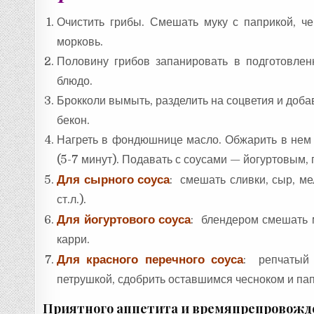
Очистить грибы. Смешать муку с паприкой, ч
морковь.
Половину грибов запанировать в подготовле
блюдо.
Брокколи вымыть, разделить на соцветия и доба
бекон.
Нагреть в фондюшнице масло. Обжарить в нем о
(5-7 минут). Подавать с соусами — йогуртовым,
Для сырного соуса
: смешать сливки, сыр, м
ст.л.).
Для йогуртового соуса
: блендером смешать ма
карри.
Для красного перечного соуса
: репчатый 
петрушкой, сдобрить оставшимся чесноком и па
Приятного аппетита и времяпрепровожд