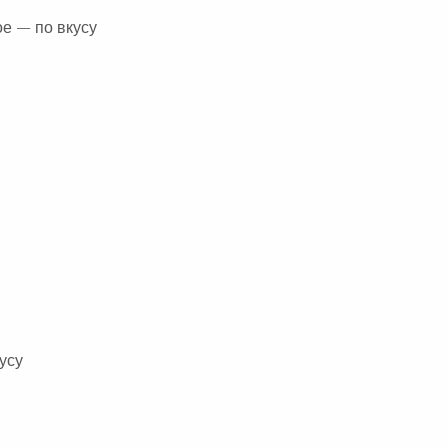
ое — по вкусу
усу