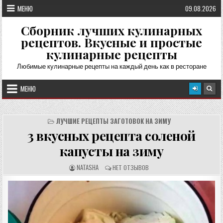
Перейти
МЕНЮ
09.08.2026
к
содержимому
Сборник лучших кулинарных
рецептов. Вкусные и простые
кулинарные рецепты
Любимые кулинарные рецепты на каждый день как в ресторане
МЕНЮ
ЛУЧШИЕ РЕЦЕПТЫ ЗАГОТОВОК НА ЗИМУ
3 вкусных рецепта соленой
капусты на зиму
А
О
NATASHA
НЕТ ОТЗЫВОВ
В
Т
Т
З
О
Ы
Р
В
Р
Ы
Е
:
Ц
Е
П