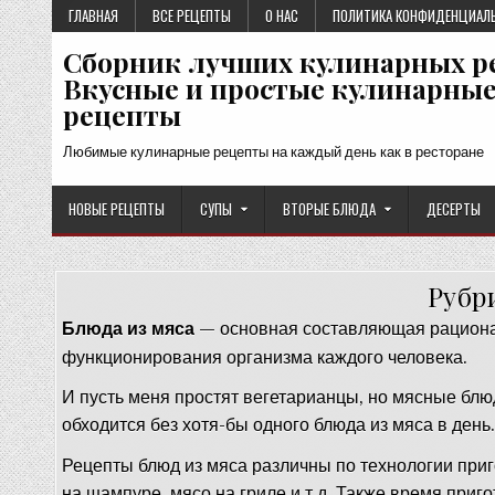
Перейти
ГЛАВНАЯ
ВСЕ РЕЦЕПТЫ
О НАС
ПОЛИТИКА КОНФИДЕНЦИАЛ
к
Сборник лучших кулинарных р
содержимому
Вкусные и простые кулинарны
рецепты
Любимые кулинарные рецепты на каждый день как в ресторане
НОВЫЕ РЕЦЕПТЫ
СУПЫ
ВТОРЫЕ БЛЮДА
ДЕСЕРТЫ
Рубр
Блюда из мяса
— основная составляющая рациона 
функционирования организма каждого человека.
И пусть меня простят вегетарианцы, но мясные блю
обходится без хотя-бы одного блюда из мяса в день
Рецепты блюд из мяса различны по технологии приг
на шампуре, мясо на гриле и т.д. Также время приго