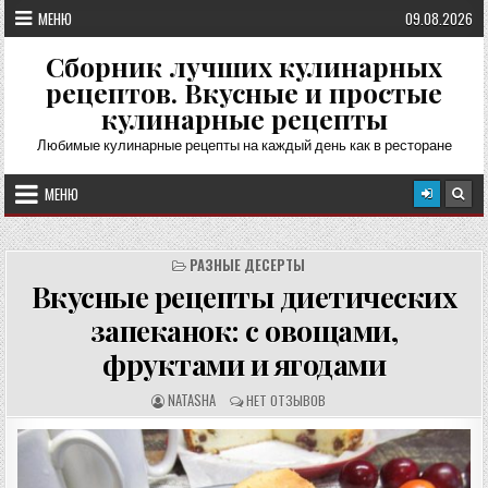
Перейти
МЕНЮ
09.08.2026
к
содержимому
Сборник лучших кулинарных
рецептов. Вкусные и простые
кулинарные рецепты
Любимые кулинарные рецепты на каждый день как в ресторане
МЕНЮ
РАЗНЫЕ ДЕСЕРТЫ
Вкусные рецепты диетических
запеканок: с овощами,
фруктами и ягодами
А
О
NATASHA
НЕТ ОТЗЫВОВ
В
Т
Т
З
О
Ы
Р
В
Р
Ы
Е
: