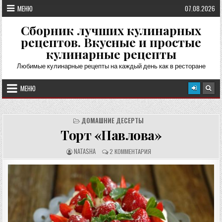
Перейти
МЕНЮ
07.08.2026
к
содержимому
Сборник лучших кулинарных
рецептов. Вкусные и простые
кулинарные рецепты
Любимые кулинарные рецепты на каждый день как в ресторане
МЕНЮ
ДОМАШНИЕ ДЕСЕРТЫ
Торт «Павлова»
А
О
NATASHA
2 КОММЕНТАРИЯ
В
Т
Т
З
О
Ы
Р
В
Р
Ы
Е
:
Ц
Е
П
Т
А