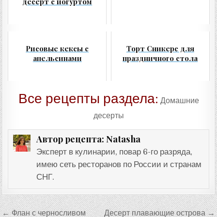
десерт с йогуртом
Рисовые кексы с
Торт Сникерс для
апельсинами
праздничного стола
Все рецепты раздела:
Домашние
десерты
Natasha
Автор рецепта:
Эксперт в кулинарии, повар 6-го разряда,
имею сеть ресторанов по России и странам
СНГ.
Навигация
← Флан с черносливом
Десерт плавающие острова →