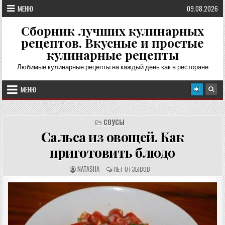
Перейти
МЕНЮ
09.08.2026
к
содержимому
Сборник лучших кулинарных
рецептов. Вкусные и простые
кулинарные рецепты
Любимые кулинарные рецепты на каждый день как в ресторане
МЕНЮ
СОУСЫ
Сальса из овощей. Как
приготовить блюдо
А
О
NATASHA
НЕТ ОТЗЫВОВ
В
Т
Т
З
О
Ы
Р
В
Р
Ы
Е
:
Ц
Е
П