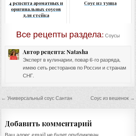
4 рецепта ароматных и
Соус из тунца
оригинальных соусов
для стейка
Все рецепты раздела:
Соусы
Natasha
Автор рецепта:
Эксперт в кулинарии, повар 6-го разряда,
имею сеть ресторанов по России и странам
СНГ.
Навигация
← Универсальный соус Сантан
Соус из вешенок →
по
записям
Добавить комментарий
Ваш адрес email не будет опубликован.