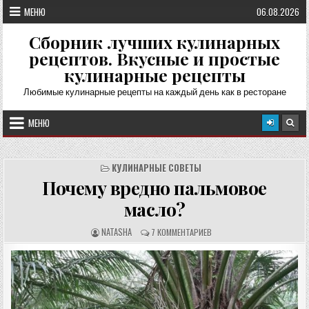
Перейти
МЕНЮ
06.08.2026
к
содержимому
Сборник лучших кулинарных
рецептов. Вкусные и простые
кулинарные рецепты
Любимые кулинарные рецепты на каждый день как в ресторане
МЕНЮ
КУЛИНАРНЫЕ СОВЕТЫ
Почему вредно пальмовое
масло?
А
О
NATASHA
7 КОММЕНТАРИЕВ
В
Т
Т
З
О
Ы
Р
В
Р
Ы
Е
:
Ц
Е
П