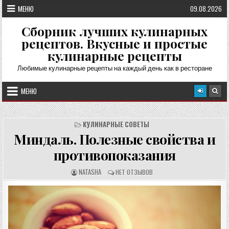
Перейти
МЕНЮ
09.08.2026
к
содержимому
Сборник лучших кулинарных
рецептов. Вкусные и простые
кулинарные рецепты
Любимые кулинарные рецепты на каждый день как в ресторане
МЕНЮ
КУЛИНАРНЫЕ СОВЕТЫ
Миндаль. Полезные свойства и
противопоказания
А
О
NATASHA
НЕТ ОТЗЫВОВ
В
Т
Т
З
О
Ы
Р
В
Р
Ы
Е
:
Ц
Е
П