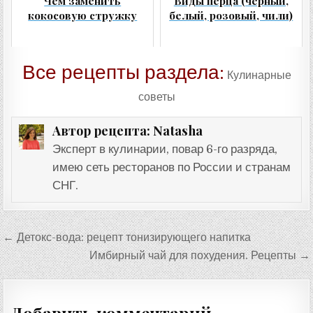
Чем заменить
Виды перца (черный,
кокосовую стружку
белый, розовый, чили)
Все рецепты раздела:
Кулинарные
советы
Natasha
Автор рецепта:
Эксперт в кулинарии, повар 6-го разряда,
имею сеть ресторанов по России и странам
СНГ.
Навигация
← Детокс-вода: рецепт тонизирующего напитка
по
Имбирный чай для похудения. Рецепты →
записям
Добавить комментарий