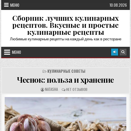
Перейти
МЕНЮ
10.08.2026
к
содержимому
Сборник лучших кулинарных
рецептов. Вкусные и простые
кулинарные рецепты
Любимые кулинарные рецепты на каждый день как в ресторане
МЕНЮ
КУЛИНАРНЫЕ СОВЕТЫ
Чеснок: польза и хранение
А
О
NATASHA
НЕТ ОТЗЫВОВ
В
Т
Т
З
О
Ы
Р
В
Р
Ы
Е
:
Ц
Е
П
Т
А