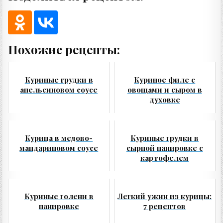
Похожие рецепты:
Куриные грудки в
Куриное филе с
апельсиновом соусе
овощами и сыром в
духовке
Курица в медово-
Куриные грудки в
мандариновом соусе
сырной панировке с
картофелем
Куриные голени в
Легкий ужин из курицы:
панировке
7 рецептов