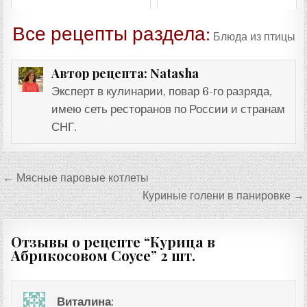
Все рецепты раздела:
Блюда из птицы
Natasha
Автор рецепта:
Эксперт в кулинарии, повар 6-го разряда,
имею сеть ресторанов по России и странам
СНГ.
Навигация
← Мясные паровые котлеты
по
Куриные голени в панировке →
записям
Отзывы о рецепте “
Курица в
Абрикосовом Соусе
” 2 шт.
Виталина
: