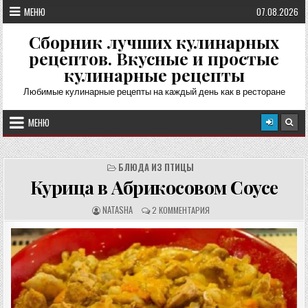
Перейти
МЕНЮ
07.08.2026
к
содержимому
Сборник лучших кулинарных
рецептов. Вкусные и простые
кулинарные рецепты
Любимые кулинарные рецепты на каждый день как в ресторане
МЕНЮ
БЛЮДА ИЗ ПТИЦЫ
Курица в Абрикосовом Соусе
А
О
NATASHA
2 КОММЕНТАРИЯ
В
Т
Т
З
О
Ы
Р
В
Р
Ы
Е
:
Ц
Е
П
Т
А