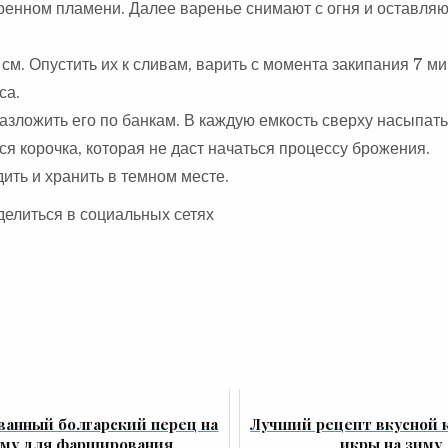
еренном пламени. Далее варенье снимают с огня и оставля
м. Опустить их к сливам, варить с момента закипания 7 ми
са.
азложить его по банкам. В каждую емкость сверху насыпать
я корочка, которая не даст начаться процессу брожения.
ить и хранить в темном месте.
делиться в социальных сетях
анный болгарский перец на
Лучший рецепт вкусной 
иму для фарширования
икры на зиму