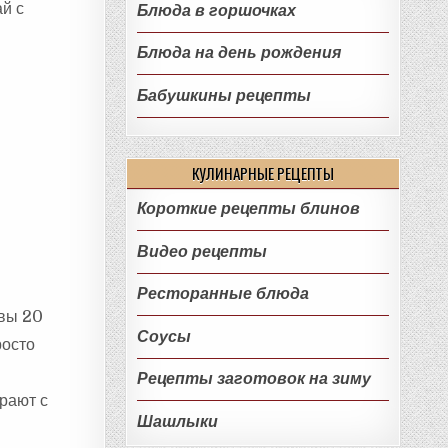
й с
Блюда в горшочках
Блюда на день рождения
Бабушкины рецепты
КУЛИНАРНЫЕ РЕЦЕПТЫ
Короткие рецепты блинов
Видео рецепты
Ресторанные блюда
ивы 20
Соусы
росто
Рецепты заготовок на зиму
рают с
Шашлыки