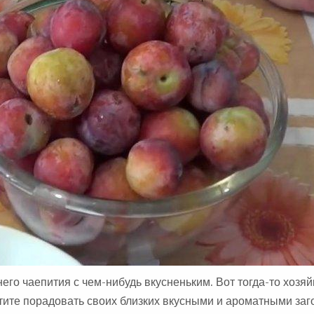
А
:
его чаепития с чем-нибудь вкусненьким. Вот тогда-то хозяй
отите порадовать своих близких вкусными и ароматными заг