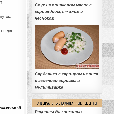
ют
Соус на оливковом масле с
кориандром, тмином и
нуток.
чесноком
 по две
Сардельки с гарниром из риса
и зеленого горошка в
мультиварке
СПЕЦИАЛЬНЫЕ КУЛИНАРНЫЕ РЕЦЕПТЫ
кабачковой
Рецепты для пожилых