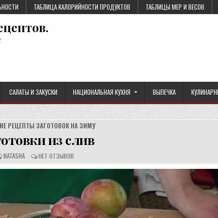
ЬНОСТИ
ТАБЛИЦА КАЛОРИЙНОСТИ ПРОДУКТОВ
ТАБЛИЦЫ МЕР И ВЕСОВ
ецептов.
е
САЛАТЫ И ЗАКУСКИ
НАЦИОНАЛЬНАЯ КУХНЯ
ВЫПЕЧКА
КУЛИНАРН
ИЕ РЕЦЕПТЫ ЗАГОТОВОК НА ЗИМУ
готовки из слив
А
О
NATASHA
НЕТ ОТЗЫВОВ
В
Т
Т
З
О
Ы
Р
В
Р
Ы
Е
:
Ц
Е
П
Т