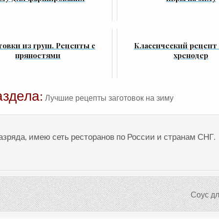
товки из груш. Рецепты с
Классический рецепт 
пряностями
хренодер
аздела:
Лучшие рецепты заготовок на зиму
разряда, имею сеть ресторанов по России и странам СНГ.
Соус д