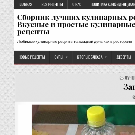
Перейти
ГЛАВНАЯ
ВСЕ РЕЦЕПТЫ
О НАС
ПОЛИТИКА КОНФИДЕНЦИАЛ
к
Сборник лучших кулинарных р
содержимому
Вкусные и простые кулинарны
рецепты
Любимые кулинарные рецепты на каждый день как в ресторане
НОВЫЕ РЕЦЕПТЫ
СУПЫ
ВТОРЫЕ БЛЮДА
ДЕСЕРТЫ
ЛУЧШ
За