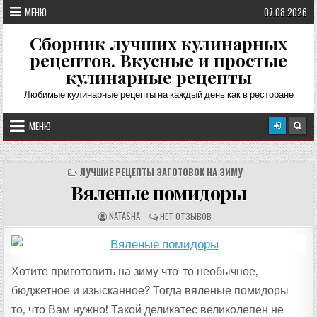
Перейти
МЕНЮ
07.08.2026
к
содержимому
Сборник лучших кулинарных
рецептов. Вкусные и простые
кулинарные рецепты
Любимые кулинарные рецепты на каждый день как в ресторане
МЕНЮ
ЛУЧШИЕ РЕЦЕПТЫ ЗАГОТОВОК НА ЗИМУ
Вяленые помидоры
А
О
NATASHA
НЕТ ОТЗЫВОВ
В
Т
Т
З
О
Ы
Р
В
Р
Ы
Е
:
Хотите приготовить на зиму что-то необычное,
Ц
Е
бюджетное и изысканное? Тогда вяленые помидоры
П
Т
А
то, что Вам нужно! Такой деликатес великолепен не