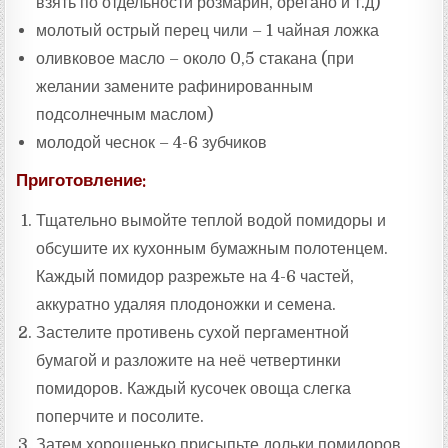
взять по отдельности розмарин, орегано и т.д)
молотый острый перец чили – 1 чайная ложка
оливковое масло – около 0,5 стакана (при
желании замените рафинированным
подсолнечным маслом)
молодой чеснок – 4-6 зубчиков
Приготовление:
Тщательно вымойте теплой водой помидоры и
обсушите их кухонным бумажным полотенцем.
Каждый помидор разрежьте на 4-6 частей,
аккуратно удаляя плодоножки и семена.
Застелите противень сухой пергаментной
бумагой и разложите на неё четвертинки
помидоров. Каждый кусочек овоща слегка
поперчите и посолите.
Затем хорошенько присыпьте дольки помидоров