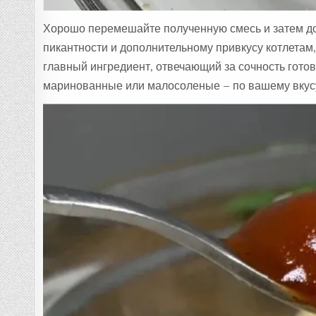
Хорошо перемешайте полученную смесь и затем доб
пикантности и дополнительному привкусу котлетам
главный ингредиент, отвечающий за сочность готов
маринованные или малосоленые – по вашему вкусу