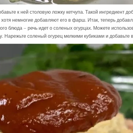
авьте к ней столовую ложку кетчупа. Такой ингредиент до
, хотя немногие добавляют его в фарш. Итак, теперь доба
ого блюда – речь идет о соленых огурцах. Можете использо
. Нарежьте соленый огурец мелкими кубиками и добавьте 