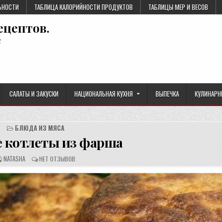
ЬНОСТИ
ТАБЛИЦА КАЛОРИЙНОСТИ ПРОДУКТОВ
ТАБЛИЦЫ МЕР И ВЕСОВ
ецептов.
е
САЛАТЫ И ЗАКУСКИ
НАЦИОНАЛЬНАЯ КУХНЯ
ВЫПЕЧКА
КУЛИНАРН
БЛЮДА ИЗ МЯСА
 котлеты из фарша
А
О
NATASHA
НЕТ ОТЗЫВОВ
В
Т
Т
З
О
Ы
Р
В
Р
Ы
Е
:
Ц
Е
П
Т