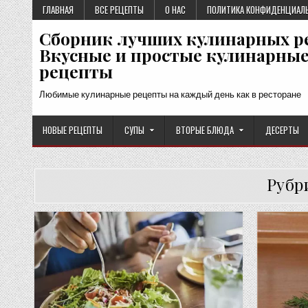
Перейти
ГЛАВНАЯ
ВСЕ РЕЦЕПТЫ
О НАС
ПОЛИТИКА КОНФИДЕНЦИАЛ
к
Сборник лучших кулинарных р
содержимому
Вкусные и простые кулинарны
рецепты
Любимые кулинарные рецепты на каждый день как в ресторане
НОВЫЕ РЕЦЕПТЫ
СУПЫ
ВТОРЫЕ БЛЮДА
ДЕСЕРТЫ
Рубр