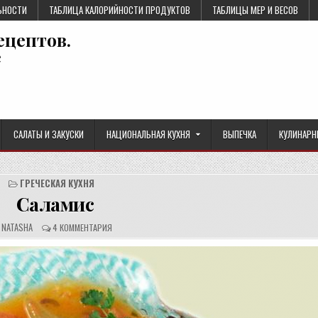
ЬНОСТИ
ТАБЛИЦА КАЛОРИЙНОСТИ ПРОДУКТОВ
ТАБЛИЦЫ МЕР И ВЕСОВ
ецептов.
е
САЛАТЫ И ЗАКУСКИ
НАЦИОНАЛЬНАЯ КУХНЯ
ВЫПЕЧКА
КУЛИНАРН
ГРЕЧЕСКАЯ КУХНЯ
Саламис
А
О
NATASHA
4 КОММЕНТАРИЯ
В
Т
Т
З
О
Ы
Р
В
Р
Ы
Е
:
Ц
Е
П
Т