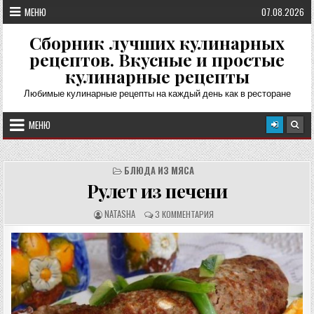
Перейти
МЕНЮ
07.08.2026
к
содержимому
Сборник лучших кулинарных
рецептов. Вкусные и простые
кулинарные рецепты
Любимые кулинарные рецепты на каждый день как в ресторане
МЕНЮ
БЛЮДА ИЗ МЯСА
Рулет из печени
А
О
NATASHA
3 КОММЕНТАРИЯ
В
Т
Т
З
О
Ы
Р
В
Р
Ы
Е
:
Ц
Е
П
Т
А