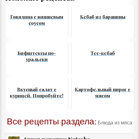
Говядина с вишневым
Кебаб из баранины
соусом
Бифштексы по-
Тес-кебаб
уральски
Вкусный салат с
Картофельный пирог с
курицей. Попробуйте!
мясом
Все рецепты раздела:
Блюда из мяса