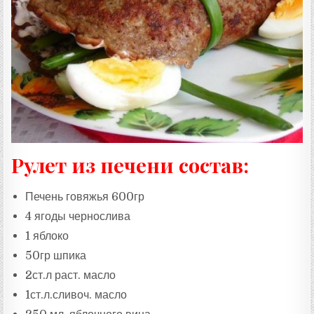
:
Рулет из печени состав:
Печень говяжья 600гр
4 ягоды чернослива
1 яблоко
50гр шпика
2ст.л раст. масло
1ст.л.сливоч. масло