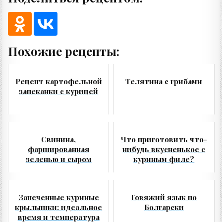
Похожие рецепты:
Рецепт картофельной
Телятина с грибами
запеканки с курицей
Свинина,
Что приготовить что-
фаршированная
нибудь вкусненькое с
зеленью и сыром
куриным филе?
Запеченные куриные
Говяжий язык по
крылышки: идеальное
Болгарски
время и температура