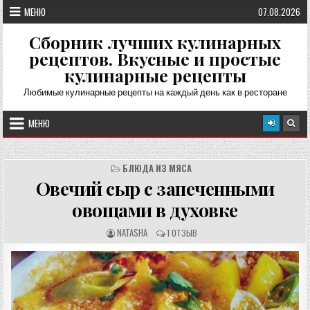
Перейти
МЕНЮ
07.08.2026
к
содержимому
Сборник лучших кулинарных
рецептов. Вкусные и простые
кулинарные рецепты
Любимые кулинарные рецепты на каждый день как в ресторане
МЕНЮ
БЛЮДА ИЗ МЯСА
Овечий сыр с запеченными
овощами в духовке
А
О
NATASHA
1 ОТЗЫВ
В
Т
Т
З
О
Ы
Р
В
Р
Ы
Е
:
Ц
Е
П