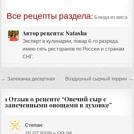
Все рецепты раздела:
Блюда из мяса
Natasha
Автор рецепта:
Эксперт в кулинарии, повар 6-го разряда,
имею сеть ресторанов по России и странам
СНГ.
Навигация
← Запеканка десертная
Воздушный сырный террин →
по
записям
1 Отзыв о рецепте “
Овечий сыр с
запеченными овощами в духовке
”
Степан
:
01.07.2026 в 09:26