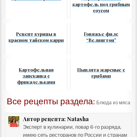
картофель под грибным
соусом
Рецепт курицы в
Говяжье филе
красном тайском карри
“Велингтон”
Картофельная
Цыплята жареные с
запеканка с
грибами
фрикадельками
Все рецепты раздела:
Блюда из мяса
Natasha
Автор рецепта:
Эксперт в кулинарии, повар 6-го разряда,
имею сеть ресторанов по России и странам