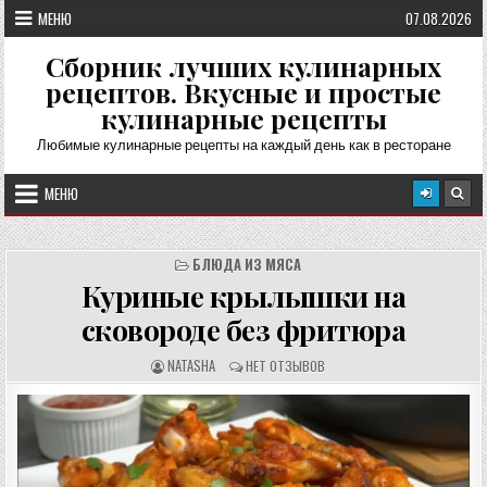
Перейти
МЕНЮ
07.08.2026
к
содержимому
Сборник лучших кулинарных
рецептов. Вкусные и простые
кулинарные рецепты
Любимые кулинарные рецепты на каждый день как в ресторане
МЕНЮ
БЛЮДА ИЗ МЯСА
Куриные крылышки на
сковороде без фритюра
А
О
NATASHA
НЕТ ОТЗЫВОВ
В
Т
Т
З
О
Ы
Р
В
Р
Ы
Е
:
Ц
Е
П