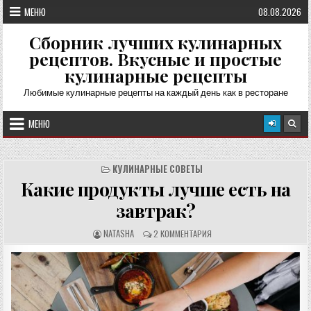
Перейти
МЕНЮ
08.08.2026
к
содержимому
Сборник лучших кулинарных
рецептов. Вкусные и простые
кулинарные рецепты
Любимые кулинарные рецепты на каждый день как в ресторане
МЕНЮ
КУЛИНАРНЫЕ СОВЕТЫ
Какие продукты лучше есть на
завтрак?
А
О
NATASHA
2 КОММЕНТАРИЯ
В
Т
Т
З
О
Ы
Р
В
Р
Ы
Е
:
Ц
Е
П