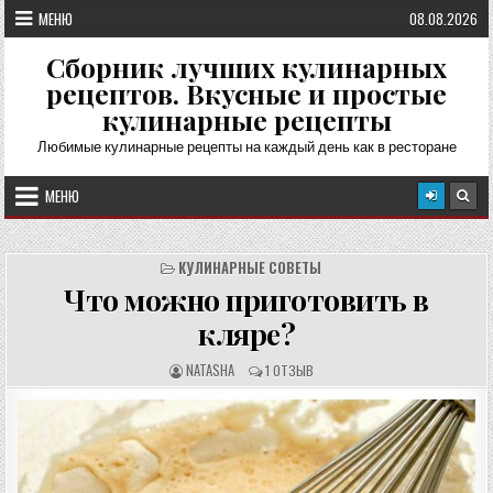
Перейти
МЕНЮ
08.08.2026
к
содержимому
Сборник лучших кулинарных
рецептов. Вкусные и простые
кулинарные рецепты
Любимые кулинарные рецепты на каждый день как в ресторане
МЕНЮ
КУЛИНАРНЫЕ СОВЕТЫ
Что можно приготовить в
кляре?
А
О
NATASHA
1 ОТЗЫВ
В
Т
Т
З
О
Ы
Р
В
Р
Ы
Е
:
Ц
Е
П