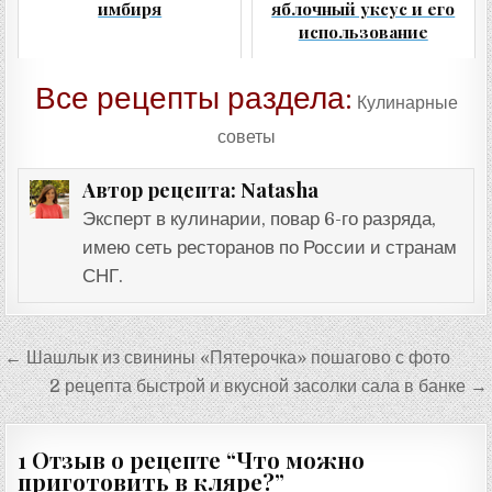
имбиря
яблочный уксус и его
использование
Все рецепты раздела:
Кулинарные
советы
Natasha
Автор рецепта:
Эксперт в кулинарии, повар 6-го разряда,
имею сеть ресторанов по России и странам
СНГ.
Навигация
← Шашлык из свинины «Пятерочка» пошагово с фото
по
2 рецепта быстрой и вкусной засолки сала в банке →
записям
1 Отзыв о рецепте “
Что можно
приготовить в кляре?
”