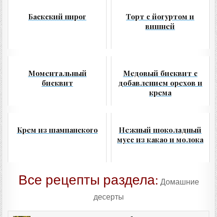
Баскский пирог
Торт с йогуртом и
вишней
Моментальный
Медовый бисквит с
бисквит
добавлением орехов и
крема
Крем из шампанского
Нежный шоколадный
мусс из какао и молока
Все рецепты раздела:
Домашние
десерты