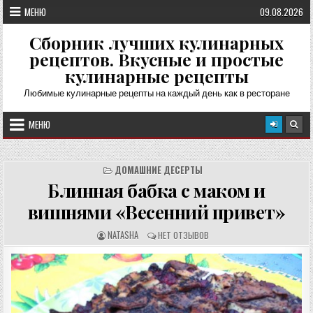
Перейти
МЕНЮ
09.08.2026
к
содержимому
Сборник лучших кулинарных
рецептов. Вкусные и простые
кулинарные рецепты
Любимые кулинарные рецепты на каждый день как в ресторане
МЕНЮ
ДОМАШНИЕ ДЕСЕРТЫ
Блинная бабка с маком и
вишнями «Весенний привет»
А
О
NATASHA
НЕТ ОТЗЫВОВ
В
Т
Т
З
О
Ы
Р
В
Р
Ы
Е
:
Ц
Е
П