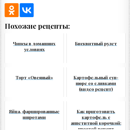
Похожие рецепты:
Чипсы в домашних
Бисквитный рулет
условиях
Торт «Овсяный»
Картофельный суп-
пюре со сливками
(видео рецепт)
Яйца, фаршированные
Как приготовить
шпротами
картофель с
аппетитной корочкой:
простой рецепт