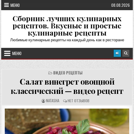
Перейти
МЕНЮ
08.08.2026
к
содержимому
Сборник лучших кулинарных
рецептов. Вкусные и простые
кулинарные рецепты
Любимые кулинарные рецепты на каждый день как в ресторане
МЕНЮ
ВИДЕО РЕЦЕПТЫ
Салат винегрет овощной
классический — видео рецепт
А
О
NATASHA
НЕТ ОТЗЫВОВ
В
Т
Т
З
О
Ы
Р
В
Р
Ы
Е
:
Ц
Е
П