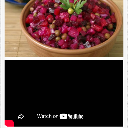
Т
А
: