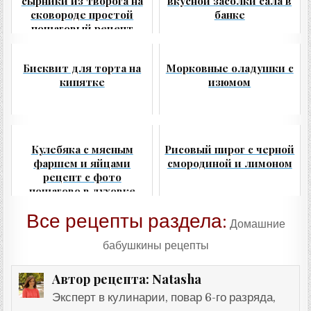
сырники из творога на
вкусной засолки сала в
сковороде простой
банке
пошаговый рецепт
Бисквит для торта на
Морковные оладушки с
кипятке
изюмом
Кулебяка с мясным
Рисовый пирог с черной
фаршем и яйцами
смородиной и лимоном
рецепт с фото
пошагово в духовке
Все рецепты раздела:
Домашние
бабушкины рецепты
Natasha
Автор рецепта:
Эксперт в кулинарии, повар 6-го разряда,