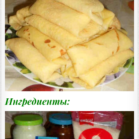
Ц
Е
П
Т
А
:
Ингредиенты: