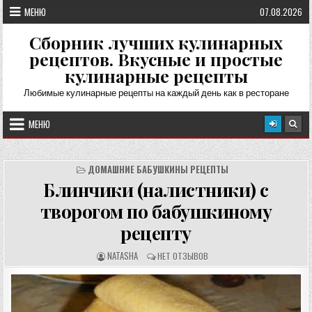
Перейти
МЕНЮ
07.08.2026
к
содержимому
Сборник лучших кулинарных
рецептов. Вкусные и простые
кулинарные рецепты
Любимые кулинарные рецепты на каждый день как в ресторане
МЕНЮ
ДОМАШНИЕ БАБУШКИНЫ РЕЦЕПТЫ
Блинчики (налистники) с
творогом по бабушкиному
рецепту
А
О
NATASHA
НЕТ ОТЗЫВОВ
В
Т
Т
З
О
Ы
Р
В
Р
Ы
Е
: