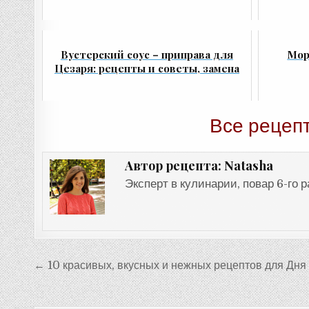
Вустерский соус – приправа для
Мор
Цезаря: рецепты и советы, замена
Все рецеп
Natasha
Автор рецепта:
Эксперт в кулинарии, повар 6-го 
Навигация
← 10 красивых, вкусных и нежных рецептов для Дня
по
записям