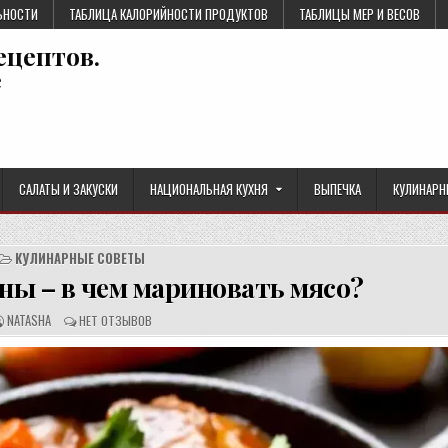
ЬНОСТИ
ТАБЛИЦА КАЛОРИЙНОСТИ ПРОДУКТОВ
ТАБЛИЦЫ МЕР И ВЕСОВ
ецептов.
е
САЛАТЫ И ЗАКУСКИ
НАЦИОНАЛЬНАЯ КУХНЯ
ВЫПЕЧКА
КУЛИНАРН
КУЛИНАРНЫЕ СОВЕТЫ
ны – в чем мариновать мясо?
А
О
NATASHA
НЕТ ОТЗЫВОВ
В
Т
Т
З
О
Ы
Р
В
Р
Ы
Е
:
Ц
Е
П
Т