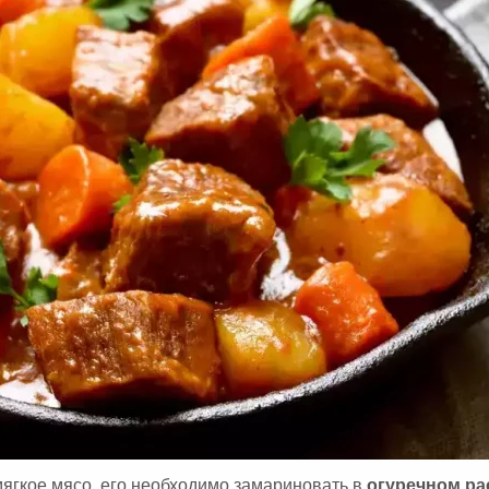
А
:
мягкое мясо, его необходимо замариновать в
огуречном ра