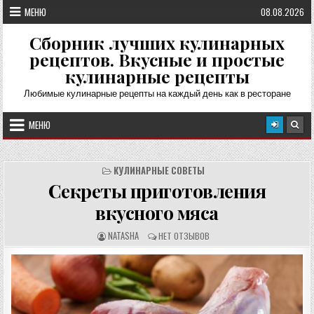
Перейти
МЕНЮ
08.08.2026
к
содержимому
Сборник лучших кулинарных
рецептов. Вкусные и простые
кулинарные рецепты
Любимые кулинарные рецепты на каждый день как в ресторане
МЕНЮ
КУЛИНАРНЫЕ СОВЕТЫ
Секреты приготовления
вкусного мяса
А
О
NATASHA
НЕТ ОТЗЫВОВ
В
Т
Т
З
О
Ы
Р
В
Р
Ы
Е
:
Ц
Е
П