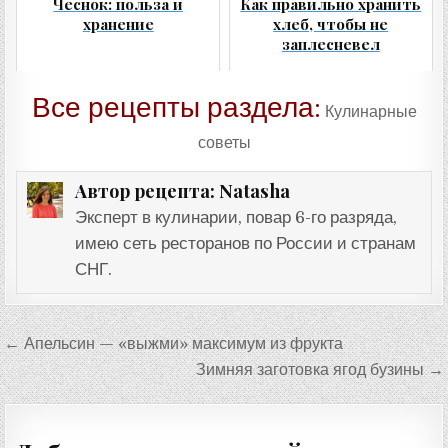
Чеснок: польза и
Как правильно хранить
хранение
хлеб, чтобы не
заплесневел
Все рецепты раздела:
Кулинарные
советы
Natasha
Автор рецепта:
Эксперт в кулинарии, повар 6-го разряда,
имею сеть ресторанов по России и странам
СНГ.
Навигация
← Апельсин — «выжми» максимум из фрукта
по
Зимняя заготовка ягод бузины →
записям